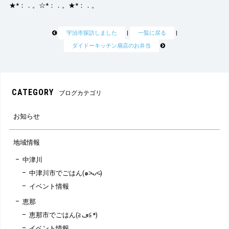
★*：．。☆*：．。★*：．。
宇治市探訪しました
|
一覧に戻る
|
ダイドーキッチン扇店のお弁当
CATEGORY
ブログカテゴリ
お知らせ
地域情報
中津川
中津川市でごはん(๑˃̵ᴗ˂̵)
イベント情報
恵那
恵那市でごはん(≧ڡ≦*)
イベント情報