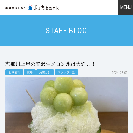
STAFF BLOG
恵那川上屋の贅沢生メロン氷は大迫力！
地域情報
恵那
お出かけ
スタッフ日記
2024.08.02