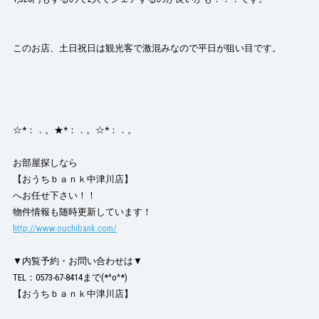
このお店、土日祝日は観光客で激混みなので平日が狙い目です。
☆*：．。★*：．。☆*：．。
お部屋探しなら
【おうちｂａｎｋ中津川店】
へお任せ下さい！！
物件情報も随時更新しています！
http://www.ouchibank.com/
▼内覧予約・お問い合わせは▼
TEL：0573-67-8414まで(*^o^*)
【おうちｂａｎｋ中津川店】