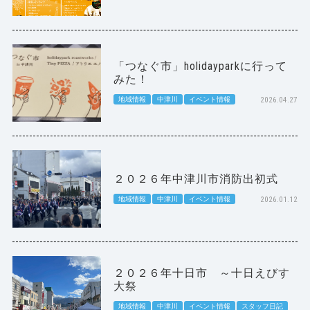
「つなぐ市」holidayparkに行って
みた！
地域情報
中津川
イベント情報
2026.04.27
２０２６年中津川市消防出初式
地域情報
中津川
イベント情報
2026.01.12
２０２６年十日市 ～十日えびす
大祭
地域情報
中津川
イベント情報
スタッフ日記