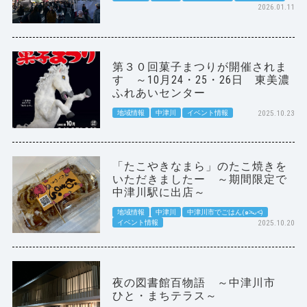
2026.01.11
第３０回菓子まつりが開催されま
す ～10月24・25・26日 東美濃
ふれあいセンター
地域情報
中津川
イベント情報
2025.10.23
「たこやきなまら」のたこ焼きを
いただきましたー ～期間限定で
中津川駅に出店～
地域情報
中津川
中津川市でごはん(๑˃̵ᴗ˂̵)
イベント情報
2025.10.20
夜の図書館百物語 ～中津川市
ひと・まちテラス～