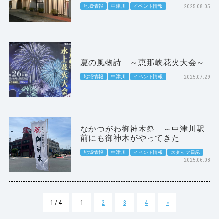
地域情報
中津川
イベント情報
2025.08.05
夏の風物詩 ～恵那峡花火大会～
地域情報
中津川
イベント情報
2025.07.29
なかつがわ御神木祭 ～中津川駅
前にも御神木がやってきた
地域情報
中津川
イベント情報
スタッフ日記
2025.06.08
1 / 4
1
2
3
4
»