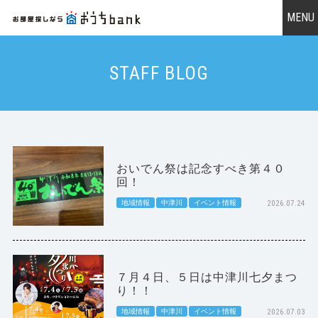
STAFF BLOG
おいでん祭は記念すべき第４０
回！
地域情報
中津川
イベント情報
2026.07.24
７月４日、５日は中津川七夕まつ
り！！
地域情報
中津川
イベント情報
2026.07.03